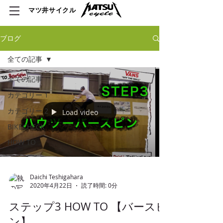
​マツ井サイクル
ブログ
全ての記事
全ての記事
カテゴリー 1
カテゴリー 2
Load video
BIKECHECK
HOW TO
Daichi Teshigahara
2020年4月22日
読了時間: 0分
ステップ3 HOW TO 【バースピ
ン】