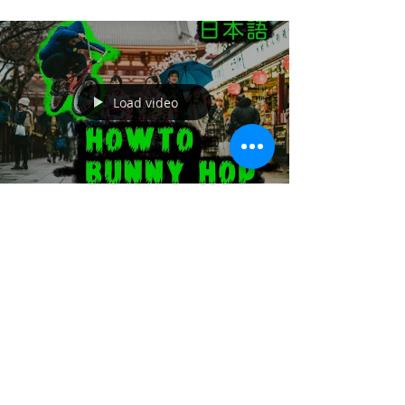
Load video
Daichi Teshigahara
2019年7月2日
読了時間: 1分
ハウツーバニーホップ
みんなこれをみてBunny Hop 頑張ってね!! 始めた
てのBMXライダー バニーホップが全然できない 改
めて見直したい人に向けて HOW TO BUNNY HOP
をしたのでみてみてください！ メインの画像から
右にスワイプして行くとステップが上がって行き
ます！...